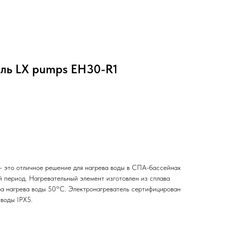
ль LX pumps EH30-R1
 это отличное решение для нагрева воды в СПА-бассейнах
й период. Нагревательный элемент изготовлен из сплава
ра нагрева воды 50°С. Электронагреватель сертифицирован
воды IPX5.