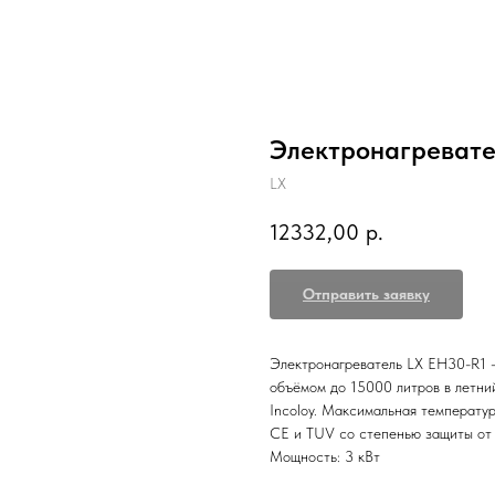
Электронагревате
LX
12332,00
р.
Отправить заявку
Электронагреватель LX EH30-R1 –
объёмом до 15000 литров в летни
Incoloy. Максимальная температу
CE и TUV со степенью защиты от 
Мощность: 3 кВт