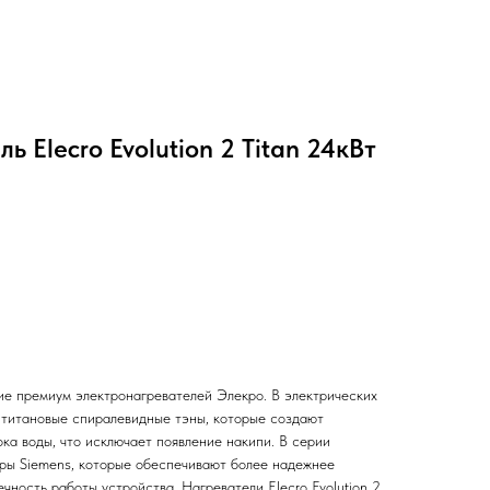
 Elecro Evolution 2 Titan 24кВт
ение премиум электронагревателей Элекро. В электрических
я титановые спиралевидные тэны, которые создают
ка воды, что исключает появление накипи. В серии
оры Siemens, которые обеспечивают более надежнее
чность работы устройства. Нагреватели Elecro Evolution 2