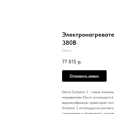
Электронагреватель
380В
Elecro
77 815
р.
Отправить заявку
Elecro Evolution 2 - новое покол
нагревателях Elecro используютс
воронкообразную траекторию пото
Evolution 2 используются контакт
соединение и гарантируют долгове