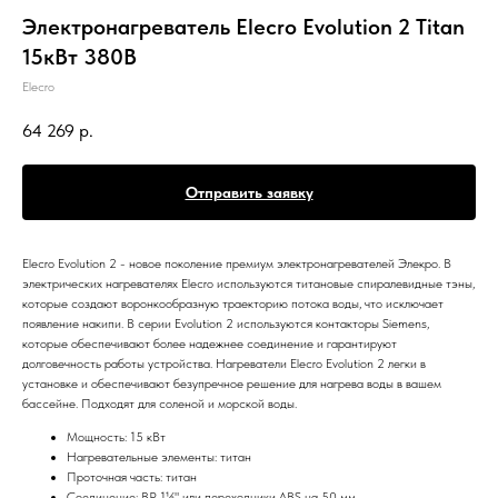
Электронагреватель Elecro Evolution 2 Titan
15кВт 380В
Elecro
64 269
р.
Отправить заявку
Elecro Evolution 2 - новое поколение премиум электронагревателей Элекро. В
электрических нагревателях Elecro используются титановые спиралевидные тэны,
которые создают воронкообразную траекторию потока воды, что исключает
появление накипи. В серии Evolution 2 используются контакторы Siemens,
которые обеспечивают более надежнее соединение и гарантируют
долговечность работы устройства. Нагреватели Elecro Evolution 2 легки в
установке и обеспечивают безупречное решение для нагрева воды в вашем
бассейне. Подходят для соленой и морской воды.
Мощность: 15 кВт
Нагревательные элементы: титан
Проточная часть: титан
Соединение: ВР 1½" или переходники ABS на 50 мм