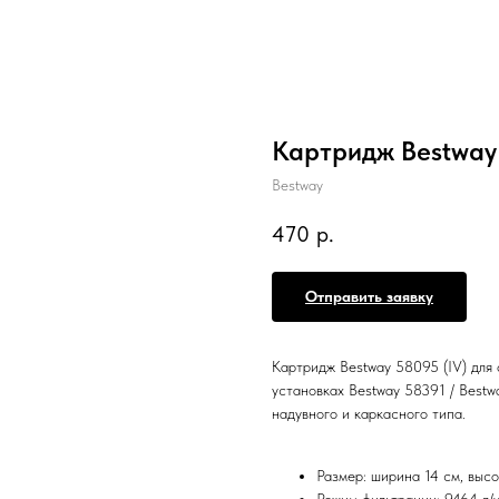
Картридж Bestway 
Bestway
470
р.
Отправить заявку
Картридж Bestway 58095 (IV) для 
установках Bestway 58391 / Best
надувного и каркасного типа.
Размер: ширина 14 см, выс