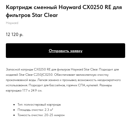
Картридж сменный Hayward CX0250 RE для
фильтров Star Clear
Hayward
12 120
р.
Отправить заявку
Запасной катридж CX0250 RE для фильтров Hayward Star Clear. Подходит для
моделей Star Clear C250/C0250. Обеспечивает великолепную очистку
прокачиваемой воды. Легкая замена и промывка, возможность неоднократного
использования. Подходит для бассейнов, горячих СПА, купелей. Размеры
картриджа 17.7 х 24.9 см.
Тип: полиэстеровый картридж
Площадь очистки: 2.3 м²
Тонкость очистки: 20-25 микрон