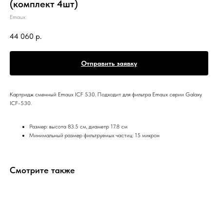
(комплект 4шт)
Emaux
44 060
р.
Отправить заявку
Картридж сменный Emaux ICF 530. Подходит для фильтра Emaux серии Galaxy
ICF-530.
Размер: высота 83.5 см, диаметр 17.8 см
Минимальный размер фильтруемых частиц: 15 микрон
Смотрите также