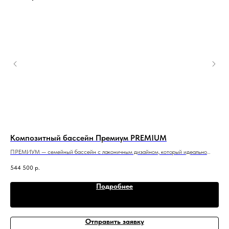
Композитный бассейн Премиум PREMIUM
Ко
,
ПРЕМИУМ — семейный бассейн с лаконичным дизайном, который идеально
Нас
подойдет для небольшого участка и помещения.
для
544 500
р.
5,03 м x 2,5 м x 1,3 м
3 м 
Подробнее
Отправить заявку