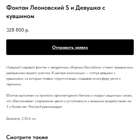
Фонтан Леоновский S и Девушка с
кувшином
328 800
р.
Отправить заявку
Изящный садовый фонтан с аккуратным сборным бассейном станет прекрасным
украшением вашего участка. В центре композиции – статуя девушки с
кувшинами, из которых плавно струится вода, создавая атмосферу уюта и
гармонии.
Фонтан выполнен из прочного архитектурного бетона и покрыт защитным слоем,
что обеспечивает сохранение цвета и устойчивость к внешним воздействиям на
5 и более лет. Pool prof рекомендует.
Диаметр: 230,6 см
Смотрите также