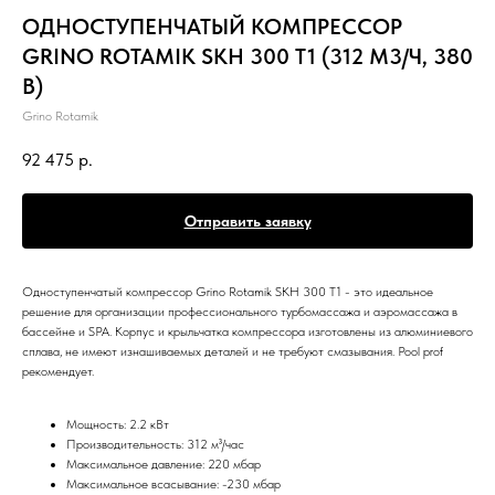
ОДНОСТУПЕНЧАТЫЙ КОМПРЕССОР
GRINO ROTAMIK SKH 300 Т1 (312 М3/Ч, 380
В)
Grino Rotamik
92 475
р.
Отправить заявку
Одноступенчатый компрессор Grino Rotamik SKH 300 Т1 - это идеальное
решение для организации профессионального турбомассажа и аэромассажа в
бассейне и SPA. Корпус и крыльчатка компрессора изготовлены из алюминиевого
сплава, не имеют изнашиваемых деталей и не требуют смазывания. Pool prof
рекомендует.
Мощность: 2.2 кВт
Производительность: 312 м³/час
Максимальное давление: 220 мбар
Максимальное всасывание: -230 мбар