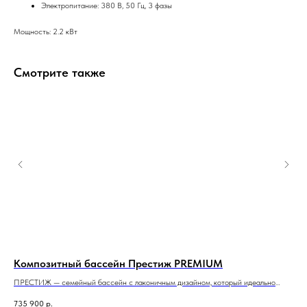
Электропитание: 380 В, 50 Гц, 3 фазы
Мощность: 2.2 кВт
Смотрите также
Композитный бассейн Престиж PREMIUM
Ко
ПРЕСТИЖ — семейный бассейн с лаконичным дизайном, который идеально
КАЛ
подойдет для небольшого участка и помещения.
при
735 900
р.
1 3