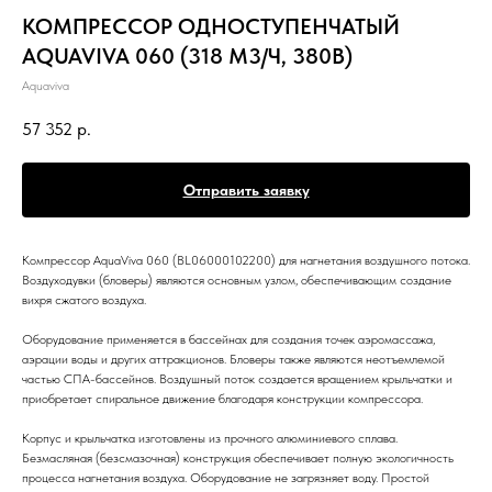
КОМПРЕССОР ОДНОСТУПЕНЧАТЫЙ
AQUAVIVA 060 (318 М3/Ч, 380В)
Aquaviva
57 352
р.
Отправить заявку
Компрессор AquaViva 060 (BL06000102200) для нагнетания воздушного потока.
Воздуходувки (бловеры) являются основным узлом, обеспечивающим создание
вихря сжатого воздуха.
Оборудование применяется в бассейнах для создания точек аэромассажа,
аэрации воды и других аттракционов. Бловеры также являются неотъемлемой
частью СПА-бассейнов. Воздушный поток создается вращением крыльчатки и
приобретает спиральное движение благодаря конструкции компрессора.
Корпус и крыльчатка изготовлены из прочного алюминиевого сплава.
Безмасляная (безсмазочная) конструкция обеспечивает полную экологичность
процесса нагнетания воздуха. Оборудование не загрязняет воду. Простой