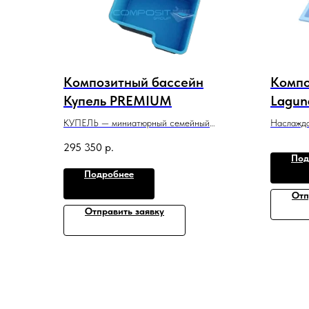
Композитный бассейн
Компо
Купель PREMIUM
Lagun
КУПЕЛЬ — миниатюрный семейный
Наслажда
бассейн для контрастных окунаний после
с удобны
295 350
р.
парной или сауны.
плавания.
Под
2,3 м x 2,1 м x 1,5 м
4 м x 2,6
Подробнее
Отп
Отправить заявку