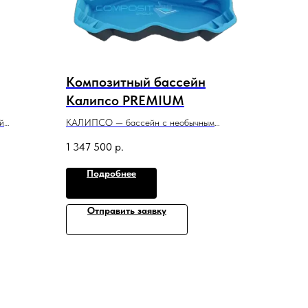
Композитный бассейн
Калипсо PREMIUM
й
КАЛИПСО — бассейн с необычным
который
дизайном, который всем своим видом
1 347 500
р.
о участка
призывает к спокойному отдыху и релаксу
в воде.
Подробнее
8 м x 3,6 м x 1,5 м
Отправить заявку