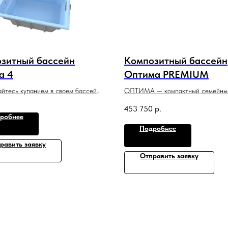
зитный бассейн
Композитный бассейн
a 4
Оптима PREMIUM
йтесь купанием в своем бассейне
ОПТИМА — компактный семейны
м спуском и большой зоной для
бассейн с необычным дизайном, 
453 750
р.
идеально подойдет для небольшог
робнее
 м x 1,55 м
или помещения.
Подробнее
4 м x 2,35 м x 1,5 м
равить заявку
Отправить заявку