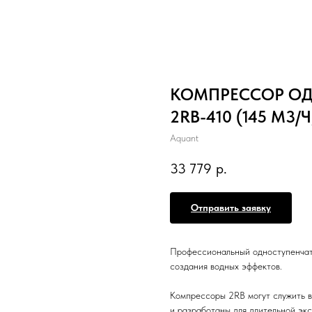
КОМПРЕССОР ОД
2RB-410 (145 М3/Ч
Aquant
33 779
р.
Отправить заявку
Профессиональный одноступенчат
создания водных эффектов.
Компрессоры 2RB могут служить в
и разработаны для длительной экс