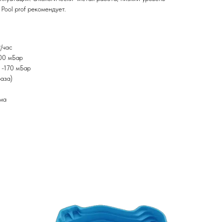
Pool prof рекомендует.
/час
00 мБар
 -170 мБар
аза)
йма