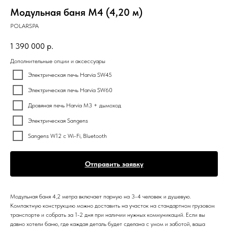
Модульная баня М4 (4,20 м)
POLARSPA
1 390 000
р.
Дополнительные опции и аксессуары
Электрическая печь Harvia SW45
Электрическая печь Harvia SW60
Дровяная печь Harvia M3 + дымоход
Электрическая Sangens
Sangens W12 c Wi-Fi, Bluetooth
Отправить заявку
Модульная баня 4,2 метра включает парную на 3-4 человек и душевую.
Компактную конструкцию можно доставить на участок на стандартном грузовом
транспорте и собрать за 1-2 дня при наличии нужных коммуникаций. Если вы
давно хотели баню, где каждая деталь будет сделана с умом и заботой, ваша