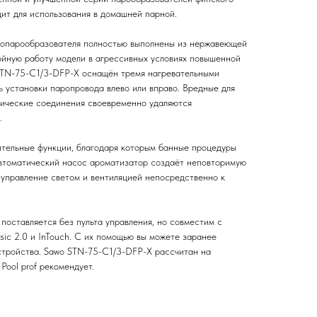
дит для использования в домашней парной.
тропарообразователя полностью выполнены из нержавеющей
ойную работу модели в агрессивных условиях повышенной
STN-75-C1/3-DFP-X оснащён тремя нагревательными
 установки паропровода влево или вправо. Вредные для
мические соединения своевременно удаляются
.
тельные функции, благодаря которым банные процедуры
втоматический насос ароматизатор создаёт неповторимую
 управление светом и вентиляцией непосредственно к
поставляется без пульта управления, но совместим с
ssic 2.0 и InTouch. С их помощью вы можете заранее
стройства. Sawo STN-75-C1/3-DFP-X рассчитан на
Pool prof рекомендует.