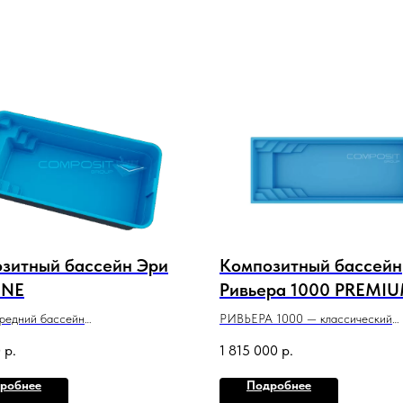
зитный бассейн Эри
Композитный бассейн
INE
Ривьера 1000 PREMI
редний бассейн
РИВЬЕРА 1000 — классический
кательным классическим дизайном,
плавательный бассейн со строгим
0
р.
1 815 000
р.
оптимально подойдет для
сдержанным стилем и максимальн
го участка.
полезной площадью.
робнее
Подробнее
 x 1,5 м
10 м x 3,6 м x 1,5 м