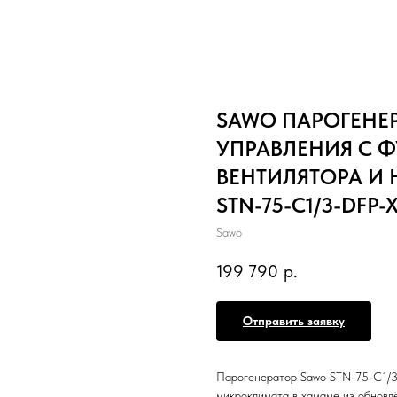
SAWO ПАРОГЕНЕР
УПРАВЛЕНИЯ С 
ВЕНТИЛЯТОРА И 
STN-75-C1/3-DFP-
Sawo
199 790
р.
Отправить заявку
Парогенератор Sawo STN-75-C1/3-
микроклимата в хамаме из обновл