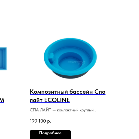
Композитный бассейн Спа
UM
лайт ECOLINE
СПА ЛАЙТ — компактный круглый
бассейн, который часто выбирают для
199 100
р.
ой
установки в спа-салоне или небольшой
бане.
Подробнее
2,4 м x 2,4 м x 0,9 м