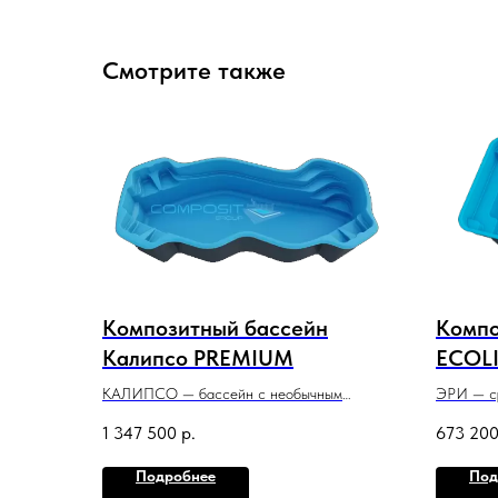
Смотрите также
Композитный бассейн
Компо
Калипсо PREMIUM
ECOL
КАЛИПСО — бассейн с необычным
ЭРИ — с
дизайном, который всем своим видом
с привле
1 347 500
р.
673 20
призывает к спокойному отдыху и релаксу
который 
в воде.
небольшо
Подробнее
Под
8 м x 3,6 м x 1,5 м
6 м x 3 м