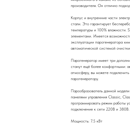
производителя. Он отлично подхо
Корпус и внутренние части элек
стали. Это гарантирует беспереб
температуры и 100% влажности. 
элементами. Имеется возможность
эксплуатации парогенератора хи
автоматической системой очистки
Парогенератор имеет три дополни
станут ещё более комфортными: а
атмосферу, вы можете подключить
парогенератору.
Парообразователь данной модели 
панелями управления Classic, Cla
программировать режим работы у
подключение к сети 220В и 380В. 
Мощность: 7.5 кВт