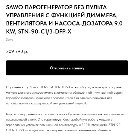
SAWO ПАРОГЕНЕРАТОР БЕЗ ПУЛЬТА
УПРАВЛЕНИЯ С ФУНКЦИЕЙ ДИММЕРА,
ВЕНТИЛЯТОРА И НАСОСА-ДОЗАТОРА 9.0
KW, STN-90-C1/3-DFP-X
Sawo
209 790
р.
Отправить заявку
Парогенератор Sawo STN-90-C1/3-DFP-X – это оборудование для создания
мягкого влажного микроклимата в хамаме из обновлённой и улучшенной серии
парообразователей финского производителя. Он отлично подходит для
использования в коммерческой или домашней парной.
Корпус и внутренние части электропарообразователя полностью выполнены из
нержавеющей стали. Это гарантирует бесперебойную работу модели в
агрессивных условиях повышенной температуры и 100% влажности. STN-90-
C1/3-DFP-X оснащён шестью нагревательными элементами. Имеется