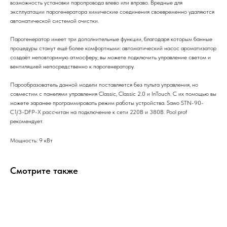
возможность установки паропровода влево или вправо. Вредные для
эксплуатации парогенератора химические соединения своевременно удаляются
автоматической системой очистки.
Парогенератор имеет три дополнительные функции, благодаря которым банные
процедуры станут ещё более комфортными: автоматический насос ароматизатор
создаёт неповторимую атмосферу; вы можете подключить управление светом и
вентиляцией непосредственно к парогенератору.
Парообразователь данной модели поставляется без пульта управления, но
совместим с панелями управления Classic, Classic 2.0 и InTouch. С их помощью вы
можете заранее программировать режим работы устройства. Sawo STN-90-
C1/3-DFP-X рассчитан на подключение к сети 220В и 380В. Pool prof
рекомендует.
Мощность: 9 кВт
Смотрите также