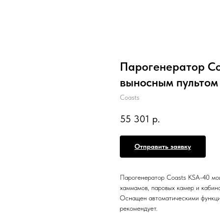
Парогенератор Coa
выносным пультом
Coasts
55 301
р.
Отправить заявку
Парогенератор Coasts KSA-40 мощ
хаммамов, паровых камер и кабино
Оснащен автоматическими функциям
рекомендует.