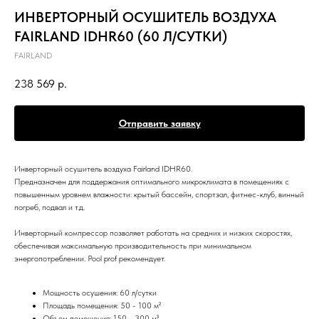
ИНВЕРТОРНЫЙ ОСУШИТЕЛЬ ВОЗДУХА
FAIRLAND IDHR60 (60 Л/СУТКИ)
FAIRLAND
238 569
р.
Отправить заявку
Инверторный осушитель воздуха Fairland IDHR60.
Предназначен для поддержания оптимального микроклимата в помещениях с
повышенным уровнем влажности: крытый бассейн, спортзал, фитнес-клуб, винный
погреб, подвал и т.д.
Инверторный компрессор позволяет работать на средних и низких скоростях,
обеспечивая максимальную производительность при минимальном
энергопотреблении. Pool prof рекомендует.
Мощность осушения: 60 л/сутки
Площадь помещения: 50 - 100 м²
Объем помещения: 150 - 300 м³