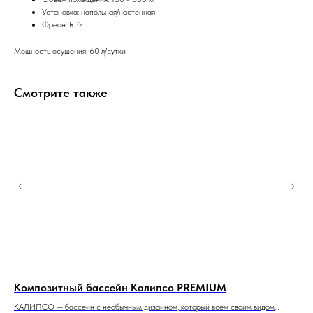
Установка: напольная/настенная
Фреон: R32
Мощность осушения: 60 л/сутки
Смотрите также
Композитный бассейн Калипсо PREMIUM
Ко
КАЛИПСО — бассейн с необычным дизайном, который всем своим видом
КЛА