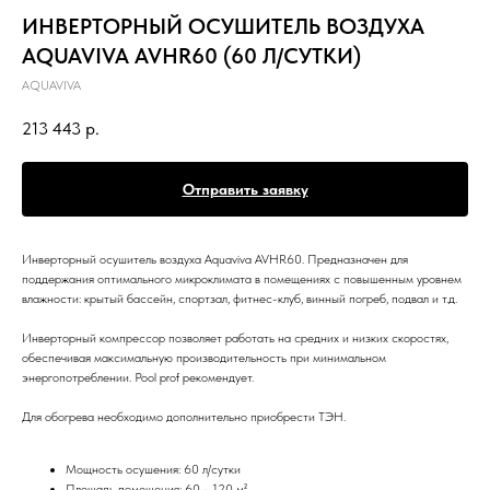
ИНВЕРТОРНЫЙ ОСУШИТЕЛЬ ВОЗДУХА
AQUAVIVA AVHR60 (60 Л/СУТКИ)
AQUAVIVA
213 443
р.
Отправить заявку
Инверторный осушитель воздуха Aquaviva AVHR60. Предназначен для
поддержания оптимального микроклимата в помещениях с повышенным уровнем
влажности: крытый бассейн, спортзал, фитнес-клуб, винный погреб, подвал и т.д.
Инверторный компрессор позволяет работать на средних и низких скоростях,
обеспечивая максимальную производительность при минимальном
энергопотреблении. Pool prof рекомендует.
Для обогрева необходимо дополнительно приобрести ТЭН.
Мощность осушения: 60 л/сутки
Площадь помещения: 60 - 120 м²