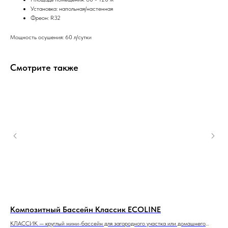
Установка: напольная/настенная
Фреон: R32
Мощность осушения: 60 л/сутки
Смотрите также
Композитный Бассейн Классик ECOLINE
Ко
осто
КЛАССИК — круглый мини-бассейн для загородного участка или домашнего
КОМ