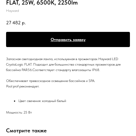
FLAT, 25W, 6500K, 2250lm
Hayward
27 482
р.
Отправить заявку
Запасная светодиодная лампа, используемая в прожекторах Hayward LED
CrystaLogic FLAT. Подходит для большинства стандартных прожекторов для
бассейна PAR56.Соответствует стандарту влагозащиты IP68.
Обеспечивает превосходное освещение бассейнов и SPA.
Pool prof рекомендует.
Цвет свечения: холодный белый
Мощность: 25 Вт
Смотрите также