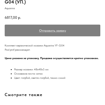
G04 (УП.)
Aquaviva
6817,00
р.
Отправить заявку
Комплект керамической мозаики Aquaviva YF-G04
Pool prof рекомендует.
Цена указана за упаковку. Продажа осуществляется кратно упаковкам.
Размер мозаики: 48х48х5 мм
Основание листа: сетка
Цвет: голубой, светло-голубой, темно-синий
Смотрите также