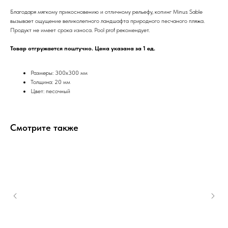
Благодаря мягкому прикосновению и отличному рельефу, копинг Minus Sable
вызывает ощущение великолепного ландшафта природного песчаного пляжа.
Продукт не имеет срока износа. Pool prof рекомендует.
Товар отгружается поштучно. Цена указана за 1 ед.
Размеры: 300х300 мм
Толщина: 20 мм
Цвет: песочный
Смотрите также