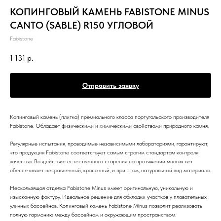
КОПИНГОВЫЙ КАМЕНЬ FABISTONE MINUS
CANTO (SABLE) R150 УГЛОВОЙ
Fabistone
1 131
р.
Отправить заявку
Копинговый камень (плитка) премиального класса португальского производителя
Fabistone. Обладает физическими и химическими свойствами природного камня.
Регулярные испытания, проводимые независимыми лабораториями, гарантируют,
что продукция Fabistone соответствует самым строгим стандартам контроля
качества. Воздействие естественного старения на протяжении многих лет
обеспечивает несравненный, красочный, и при этом, натуральный вид материала.
Нескользящая отделка Fabistone Minus имеет оригинальную, уникальную и
изысканную фактуру. Идеальное решение для обкладки участков у плавательных
уличных бассейнов. Копинговый камень Fabistone Minus позволит реализовать
полную гармонию между бассейном и окружающим пространством.