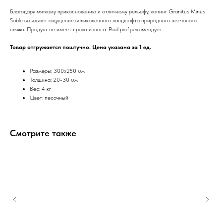
Благодаря мягкому прикосновению и отличному рельефу, копинг Granitus Minus
Sable вызывает ощущение великолепного ландшафта природного песчаного
пляжа. Продукт не имеет срока износа. Pool prof рекомендует.
Товар отгружается поштучно. Цена указана за 1 ед.
Размеры: 300х250 мм
Толщина: 20-30 мм
Вес: 4 кг
Цвет: песочный
Смотрите также