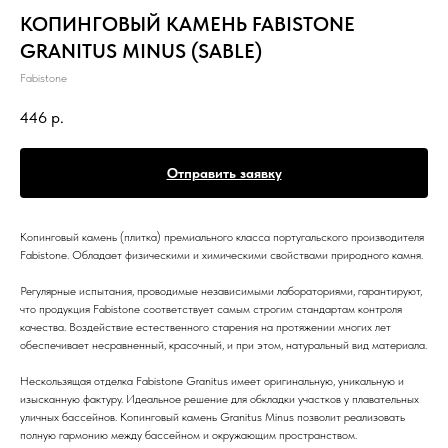
КОПИНГОВЫЙ КАМЕНЬ FABISTONE
GRANITUS MINUS (SABLE)
Fabistone
446
р.
Отправить заявку
Копинговый камень (плитка) премиального класса португальского производителя
Fabistone. Обладает физическими и химическими свойствами природного камня.
Регулярные испытания, проводимые независимыми лабораториями, гарантируют,
что продукция Fabistone соответствует самым строгим стандартам контроля
качества. Воздействие естественного старения на протяжении многих лет
обеспечивает несравненный, красочный, и при этом, натуральный вид материала.
Нескользящая отделка Fabistone Granitus имеет оригинальную, уникальную и
изысканную фактуру. Идеальное решение для обкладки участков у плавательных
уличных бассейнов. Копинговый камень Granitus Minus позволит реализовать
полную гармонию между бассейном и окружающим пространством.