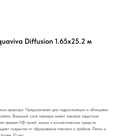
aviva Diffusion 1.65x25.2 м
нком мрамора. Предназначен для гидроизоляции и облицовки
сейна. Внешний слой лайнера имеет лаковое защитное
ие прямых УФ-лучей, химии и косметических средств.
щает покрытие от образования плесени и грибков. Легко и
более 10 лет.