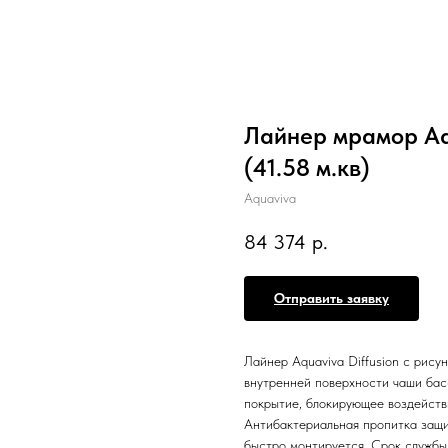
Лайнер мрамор Aqu
(41.58 м.кв)
Aquaviva
84 374
р.
Отправить заявку
Лайнер Aquaviva Diffusion с рису
внутренней поверхности чаши бас
покрытие, блокирующее воздейств
Антибактериальная пропитка защи
быстро монтируется. Срок службы 