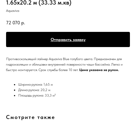
1.65x20.2 м (33.33 м.кв)
Aquaviva
72 070
р.
Отправить заявку
Противоскользящий лайнер Aquaviva Blue голубого цвета. Предназначен для
гидроизоляции и облицовки внутренней поверхности чаши бассейна. Легко и
быстро монтируется. Срок службы более 10 лет.
Цена указана за рулон.
Ширина рулона: 1,65 м
Длина рулона: 20,2 м
Площадь рулона: 33,3 м²
Смотрите также