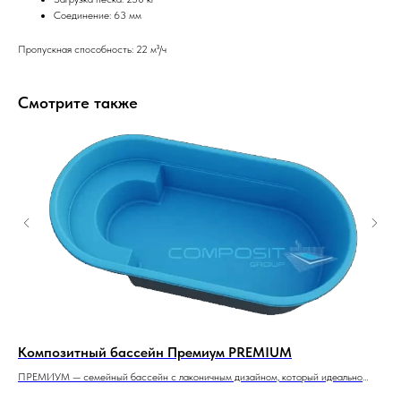
Соединение: 63 мм
Пропускная способность: 22 м³/ч
Смотрите также
Композитный бассейн Премиум PREMIUM
Ко
оной
ПРЕМИУМ — семейный бассейн с лаконичным дизайном, который идеально
КЛА
подойдет для небольшого участка и помещения.
спа