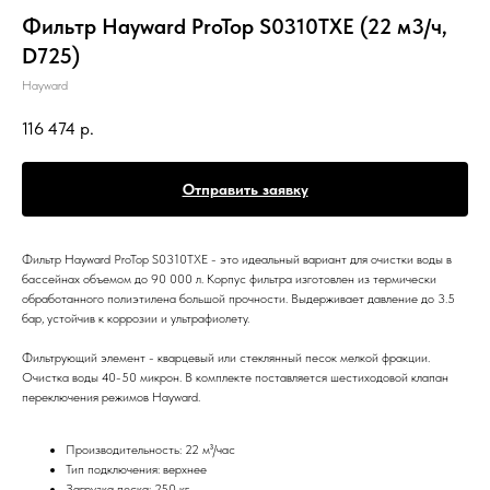
Фильтр Hayward ProTop S0310TXE (22 м3/ч,
D725)
Hayward
116 474
р.
Отправить заявку
Фильтр Hayward ProTop S0310TXE - это идеальный вариант для очистки воды в
бассейнах объемом до 90 000 л. Корпус фильтра изготовлен из термически
обработанного полиэтилена большой прочности. Выдерживает давление до 3.5
бар, устойчив к коррозии и ультрафиолету.
Фильтрующий элемент - кварцевый или стеклянный песок мелкой фракции.
Очистка воды 40-50 микрон. В комплекте поставляется шестиходовой клапан
переключения режимов Hayward.
Производительность: 22 м³/час
Тип подключения: верхнее
Загрузка песка: 250 кг