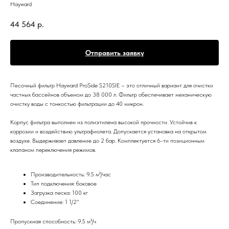
Hayward
44 564
р.
Отправить заявку
Песочный фильтр Hayward ProSide S210SIE – это отличный вариант для очистки
частных бассейнов объемом до 38 000 л. Фильтр обеспечивает механическую
очистку воды с тонкостью фильтрации до 40 микрон.
Корпус фильтра выполнен из полиэтилена высокой прочности. Устойчив к
коррозии и воздействию ультрафиолета. Допускается установка на открытом
воздухе. Выдерживает давление до 2 бар. Комплектуется 6-ти позиционным
клапаном переключения режимов.
Производительность: 9.5 м³/час
Тип подключения: боковое
Загрузка песка: 100 кг
Соединение: 1 1/2"
Пропускная способность: 9.5 м³/ч