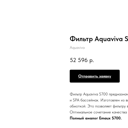
Фильтр Aquaviva S
Aquaviva
52 596
р.
Отправить заявку
Фильтр Aquaviva S700 предназнач
и SPA бассейнах. Изготовлен из 
обмоткой. Это позволяет фильтру 
Оптимальное сочетание качества
Полный аналог Emaux S700.