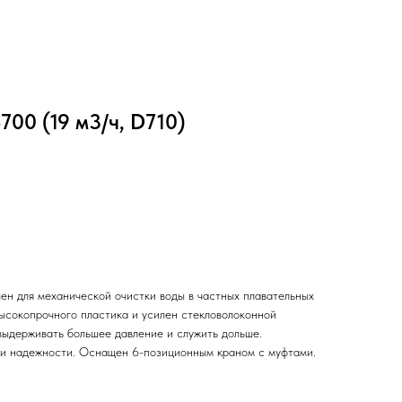
700 (19 м3/ч, D710)
ен для механической очистки воды в частных плавательных
высокопрочного пластика и усилен стекловолоконной
выдерживать большее давление и служить дольше.
 и надежности. Оснащен 6-позиционным краном с муфтами.