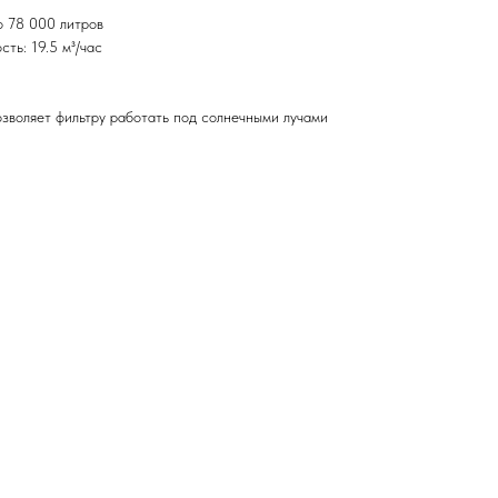
о 78 000 литров
ть: 19.5 м³/час
зволяет фильтру работать под солнечными лучами