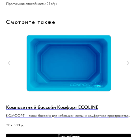
Пропускная способность: 21 м³/ч
Смотрите также
Композитный бассейн Комфорт ECOLINE
Ко
оной
КОМФОРТ — мини-бассейн для небольшой семьи и комфортное пространство
ПРЕ
для релаксации в воде.
под
302 500
р.
735
3 м x 2 м x 1,5 м
5м x
Подробнее