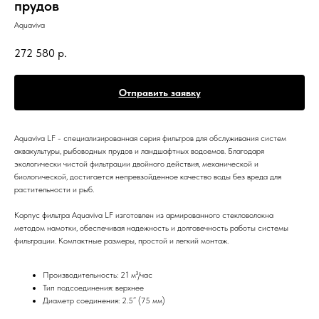
прудов
Aquaviva
272 580
р.
Отправить заявку
Aquaviva LF - специализированная серия фильтров для обслуживания систем
аквакультуры, рыбоводных прудов и ландшафтных водоемов. Благодаря
экологически чистой фильтрации двойного действия, механической и
биологической, достигается непревзойденное качество воды без вреда для
растительности и рыб.
Корпус фильтра Aquaviva LF изготовлен из армированного стекловолокна
методом намотки, обеспечивая надежность и долговечность работы системы
фильтрации. Компактные размеры, простой и легкий монтаж.
Производительность: 21 м³/час
Тип подсоединения: верхнее
Диаметр соединения: 2.5” (75 мм)