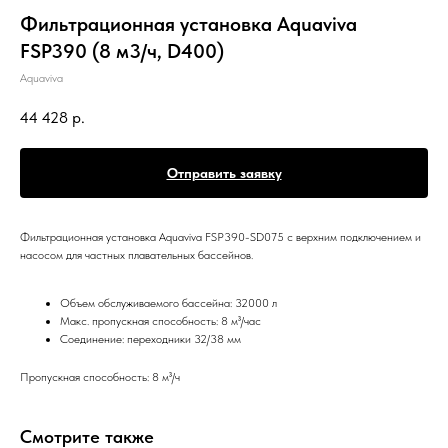
Фильтрационная установка Aquaviva
FSP390 (8 м3/ч, D400)
Aquaviva
44 428
р.
Отправить заявку
Фильтрационная установка Aquaviva FSP390-SD075 с верхним подключением и
насосом для частных плавательных бассейнов.
Объем обслуживаемого бассейна: 32000 л
Макс. пропускная способность: 8 м³/час
Соединение: переходники 32/38 мм
Пропускная способность: 8 м³/ч
Смотрите также