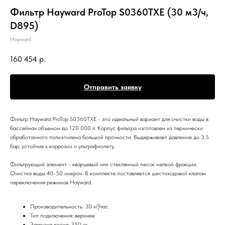
Фильтр Hayward ProTop S0360TXE (30 м3/ч,
D895)
Hayward
160 454
р.
Отправить заявку
Фильтр Hayward ProTop S0360TXE - это идеальный вариант для очистки воды в
бассейнах объемом до 120 000 л. Корпус фильтра изготовлен из термически
обработанного полиэтилена большой прочности. Выдерживает давление до 3.5
бар, устойчив к коррозии и ультрафиолету.
Фильтрующий элемент - кварцевый или стеклянный песок мелкой фракции.
Очистка воды 40-50 микрон. В комплекте поставляется шестиходовой клапан
переключения режимов Hayward.
Производительность: 30 м³/час
Тип подключения: верхнее
Загрузка песка: 350 кг