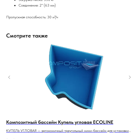
Соединение: 2" (63 мм)
Пропускная способность: 30 м³/ч
Смотрите также
Композитный бассейн Купель угловая ECOLINE
Ко
КУПЕЛЬ УГЛОВАЯ — эргономичный треугольный мини-бассейн для установки
Сам
в свободном углу банного комплекса.
сем