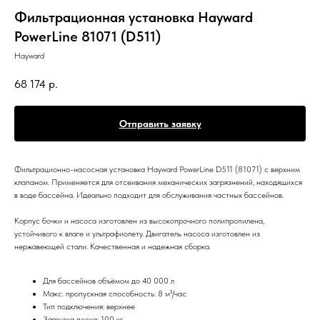
Фильтрационная установка Hayward
PowerLine 81071 (D511)
Hayward
68 174
р.
Отправить заявку
Фильтрационно-насосная установка Hayward PowerLine D511 (81071) с верхним
клапаном. Применяется для отсеивания механических загрязнений, находящихся
в воде бассейна. Идеально подходит для обслуживания частных бассейнов.
Корпус бочки и насоса изготовлен из высокопрочного полипропилена,
устойчивого к влаге и ультрафиолету. Двигатель насоса изготовлен из
нержавеющей стали. Качественная и надежная сборка.
Для бассейнов объёмом до 40 000 л
Макс. пропускная способность: 8 м³/час
Тип подключения: верхнее
Загрузка песка: 100 кг