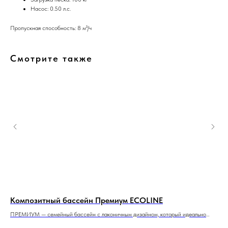
Насос: 0.50 л.с.
Пропускная способность: 8 м³/ч
Смотрите также
Композитный бассейн Премиум ECOLINE
Ко
,
ПРЕМИУМ — семейный бассейн с лаконичным дизайном, который идеально
Пре
подойдет для небольшого участка и помещения.
и о