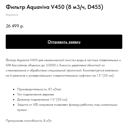
Фильтр Aquaviva V450 (8 м3/ч, D455)
Aquaviva
26 499
р.
Отправить заявку
Фильтр Aquaviva V450 для механической очистки воды в частных плавательных и
SPA бассейнах объемом до 33000 л. Емкость укреплена обмоткой из
стекловолокна и обработана специальной пропиткой. Комплектуется клапаном
на 6 режимов и универсальными соединительными муфтами на 1.5" (50 мм).
Производительность: 8.1 м³/час
Тип подключения: верхнее
Диаметр подключения: 1.5" (50 мм)
Защита от УФ-излучения позволяет фильтру работать под солнечными
лучами
Пропускная способность: 8 м³/ч