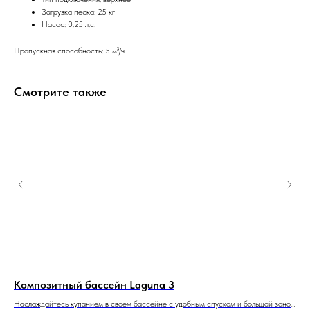
Загрузка песка: 25 кг
Насос: 0.25 л.с.
Пропускная способность: 5 м³/ч
Смотрите также
Композитный бассейн Laguna 3
Ко
Наслаждайтесь купанием в своем бассейне с удобным спуском и большой зоной
РИВ