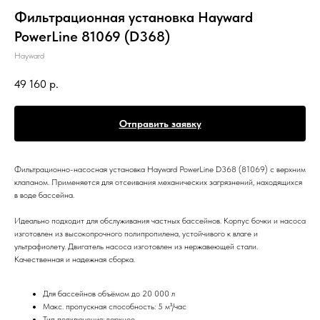
Фильтрационная установка Hayward
PowerLine 81069 (D368)
Hayward
49 160
р.
Отправить заявку
Фильтрационно-насосная установка Hayward PowerLine D368 (81069) с верхним
клапаном. Применяется для отсеивания механических загрязнений, находящихся
в воде бассейна.
Идеально подходит для обслуживания частных бассейнов. Корпус бочки и насоса
изготовлен из высокопрочного полипропилена, устойчивого к влаге и
ультрафиолету. Двигатель насоса изготовлен из нержавеющей стали.
Качественная и надежная сборка.
Для бассейнов объёмом до 20 000 л
Макс. пропускная способность: 5 м³/час
Тип подключения: верхнее