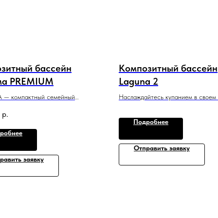
зитный бассейн
Композитный бассейн
ма PREMIUM
Laguna 2
— компактный семейный
Наслаждайтесь купанием в своем
с необычным дизайном, который
с удобным спуском и большой зон
р.
 подойдет для небольшого участка
плавания.
Подробнее
щения.
2,2 м x 2,2 м x 1,55 м
робнее
5 м x 1,5 м
Отправить заявку
равить заявку