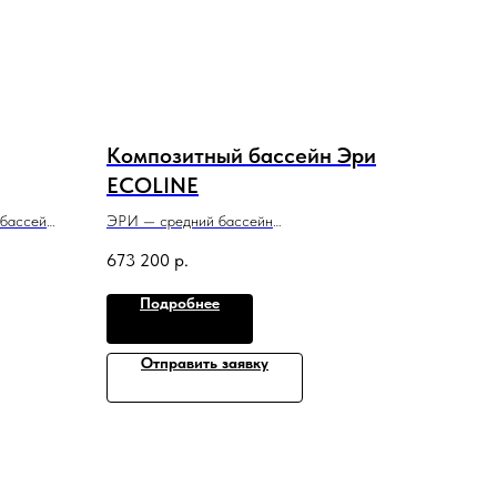
Композитный бассейн Эри
ECOLINE
 бассейне
ЭРИ — средний бассейн
ой для
с привлекательным классическим дизайном,
673 200
р.
который оптимально подойдет для
небольшого участка.
Подробнее
6 м x 3 м x 1,5 м
Отправить заявку