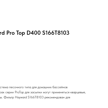
rd Pro Top D400 S166T8103
стема песочного типа для домашних бассейнов
трах серии ProTop для засыпки могут применяться кварцевые,
лы. Фильтр Hayward S166T8103 рекомендован для