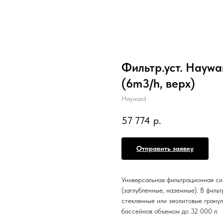
Фильтр.уст. Haywa
(6m3/h, верх)
Hayward
57 774
р.
Отправить заявку
Универсальная фильтрационная си
(заглубленные, наземные). В филь
стеклянные или зеолитовые грану
бассейнов объемом до 32 000 л.