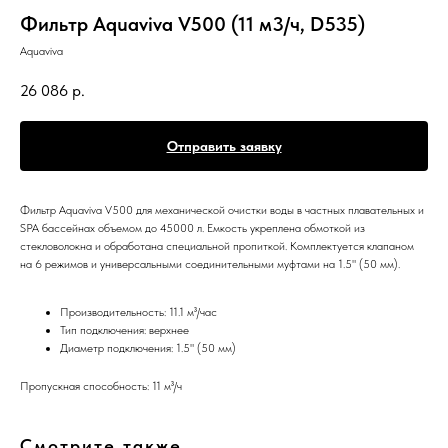
Фильтр Aquaviva V500 (11 м3/ч, D535)
Aquaviva
26 086
р.
Отправить заявку
Фильтр Aquaviva V500 для механической очистки воды в частных плавательных и
SPA бассейнах объемом до 45000 л. Емкость укреплена обмоткой из
стекловолокна и обработана специальной пропиткой. Комплектуется клапаном
на 6 режимов и универсальными соединительными муфтами на 1.5" (50 мм).
Производительность: 11.1 м³/час
Тип подключения: верхнее
Диаметр подключения: 1.5" (50 мм)
Пропускная способность: 11 м³/ч
Смотрите также