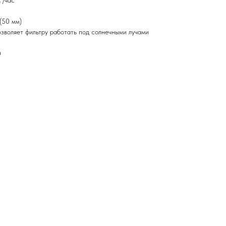
³/час
(50 мм)
зволяет фильтру работать под солнечными лучами
ч