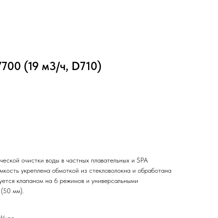
700 (19 м3/ч, D710)
ческой очистки воды в частных плавательных и SPA
мкость укреплена обмоткой из стекловолокна и обработана
уется клапаном на 6 режимов и универсальными
(50 мм).