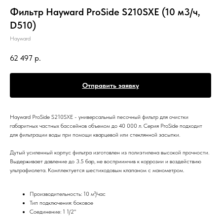
Фильтр Hayward ProSide S210SXE (10 м3/ч,
D510)
Hayward
62 497
р.
Отправить заявку
Hayward ProSide S210SXE - универсальный песочный фильтр для очистки
габаритных частных бассейнов объемом до 40 000 л. Серия ProSide подходит
для фильтрации воды при помощи кварцевой или стеклянной засыпки.
Дутый усиленный корпус фильтра изготовлен из полиэтилена высокой прочности.
Выдерживает давление до 3.5 бар, не восприимчив к коррозии и воздействию
ультрафиолета. Комплектуется шестиходовым клапаном с манометром.
Производительность: 10 м³/час
Тип подключения: боковое
Соединение: 1 1/2"