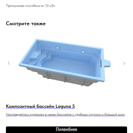
Пропускная способность: 10 м³/ч
Смотрите также
Композитный бассейн Laguna 5
Ко
Наслаждайтесь купанием в своем бассейне с удобным спуском и большой зоной
РИВ
для плавания.
сти
1 8
5 м x 2,6 м x 1,4 м
10 м
Подробнее