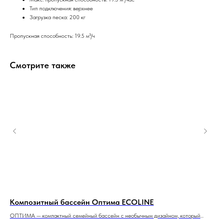
Тип подключения: верхнее
Загрузка песка: 200 кг
Пропускная способность: 19.5 м³/ч
Смотрите также
Композитный бассейн Оптима ECOLINE
Ко
рый
ОПТИМА — компактный семейный бассейн с необычным дизайном, который
ГРА