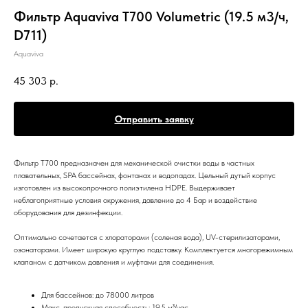
Фильтр Aquaviva T700 Volumetric (19.5 м3/ч,
D711)
Aquaviva
45 303
р.
Отправить заявку
Фильтр T700 предназначен для механической очистки воды в частных
плавательных, SPA бассейнах, фонтанах и водопадах. Цельный дутый корпус
изготовлен из высокопрочного полиэтилена HDPE. Выдерживает
неблагоприятные условия окружения, давление до 4 Бар и воздействие
оборудования для дезинфекции.
Оптимально сочетается с хлораторами (соленая вода), UV-стерилизаторами,
озонаторами. Имеет широкую круглую подставку. Комплектуется многорежимным
клапаном с датчиком давления и муфтами для соединения.
Для бассейнов: до 78000 литров
Макс. пропускная способность: 19.5 м³/час