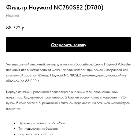
Фильтр Hayward NC780SE2 (D780)
Hayward
88 722
р.
Отправить заявку
Универсальный песочный фильтр для частных бассейнов. Серия Hayward Polyester
подходит для очистки воды от механических взвесей при помощи кварцевой или
стеклянной засыпки. Фильтр Hayward NC780SE2 рекомендован для бассейнов
объемом до 88 000 л.
Корпус из ламинированного полиэстера с внешним глянцевым финишным
покрытием. Выдерживает давление до 2 бар, не восприимчив к коррозии и УФ-
лучам. В комплекте с 6-режимным клапаном переключения режимов, манометром
давления.
Производительность: 22 м³/час
Тип подключения: боковое
Загрузка песка: 300 кг