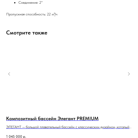
Соединение: 2"
Пропускная способность: 22 м³/ч
Смотрите также
Композитный бассейн Элегант PREMIUM
Ко
е
ЭЛЕГАНТ — большой плавательный бассейн с классическим дизайном, который
КАЛ
полностью оправдывает название модели.
при
1 045 000
р.
1 3