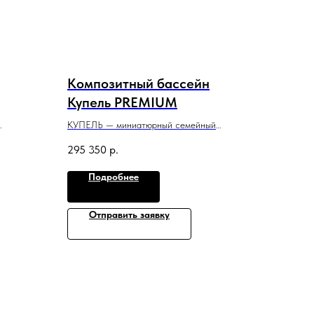
Композитный бассейн
Купель PREMIUM
КУПЕЛЬ — миниатюрный семейный
идеально
бассейн для контрастных окунаний после
295 350
р.
парной или сауны.
2,3 м x 2,1 м x 1,5 м
Подробнее
Отправить заявку