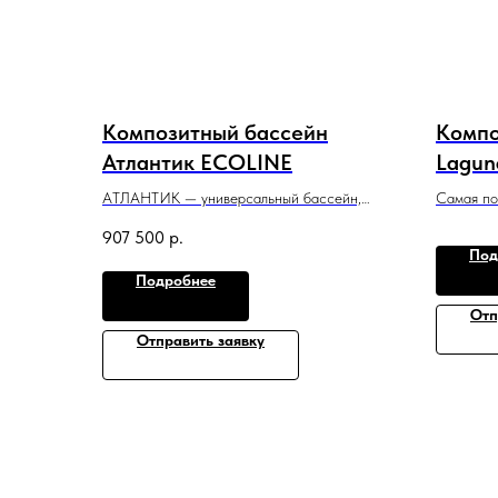
Композитный бассейн
Компо
Атлантик ECOLINE
Lagun
АТЛАНТИК — универсальный бассейн,
Самая по
относится к классу больших, одинаково
размеры 
907 500
р.
удобен для плаванья и расслабляющего
семьей.
Под
отдыха.
8 м x 3,5
Подробнее
7,5 м x 3,3 м x 1,2−1,65 м
Отп
Отправить заявку