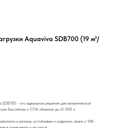
агрузки Aquaviva SDB700 (19 м³/
va SDB700 - это идеальное решение для механической
еских бассейнах и СПА объемом до 61 000 л.
оволокна и резины, устойчивым к коррозии, влаге и УФ-
ния в помещении и на улице.