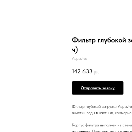
Фильтр глубокой з
ч)
Aquaviva
142 633
р.
Отправить заявку
Фильтр глубокой загрузки Aquavi
очистки воды в частных, коммерч
Корпус фильтра выполнен из стекл
излучению. Подходит для размеще