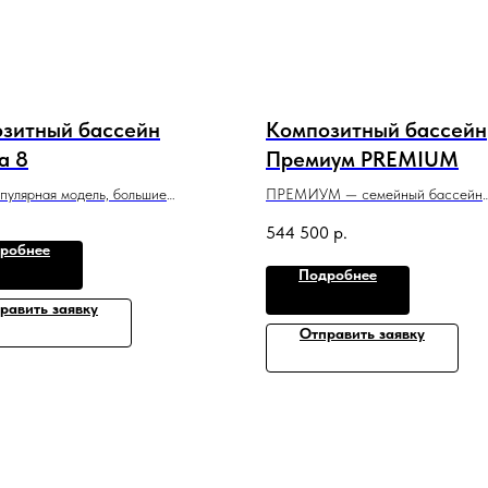
зитный бассейн
Композитный бассейн
a 8
Премиум PREMIUM
пулярная модель, большие
ПРЕМИУМ — семейный бассейн
для комфортного купания всей
с лаконичным дизайном, который 
544 500
р.
подойдет для небольшого участка
робнее
 м x 1,55 м
и помещения.
Подробнее
5,03 м x 2,5 м x 1,3 м
равить заявку
Отправить заявку