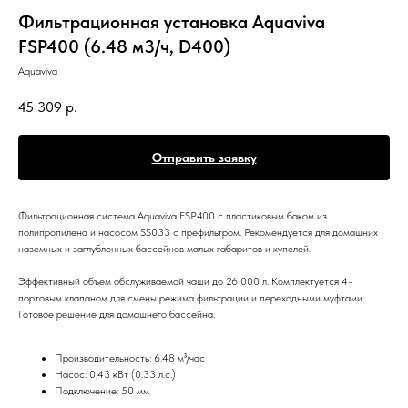
Фильтрационная установка Aquaviva
FSP400 (6.48 м3/ч, D400)
Aquaviva
45 309
р.
Отправить заявку
Фильтрационная система Aquaviva FSP400 c пластиковым баком из
полипропилена и насосом SS033 с префильтром. Рекомендуется для домашних
наземных и заглубленных бассейнов малых габаритов и купелей.
Эффективный объем обслуживаемой чаши до 26 000 л. Комплектуется 4-
портовым клапаном для смены режима фильтрации и переходными муфтами.
Готовое решение для домашнего бассейна.
Производительность: 6.48 м³/час
Насос: 0,43 кВт (0.33 л.с.)
Подключение: 50 мм