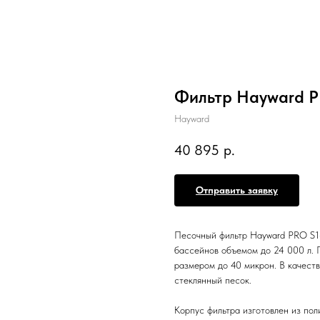
Фильтр Hayward PR
Hayward
40 895
р.
Отправить заявку
Песочный фильтр Hayward PRO S16
бассейнов объемом до 24 000 л. 
размером до 40 микрон. В качест
стеклянный песок.
Корпус фильтра изготовлен из пол