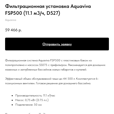
Фильтрационная установка Aquaviva
FSP500 (11.1 м3/ч, D527)
Aquaviva
59 466
р.
Отправить заявку
Фильтрационная система Aquaviva FSP500 c пластиковым баком из
полипропилена и насосом SS075 с префильтром. Рекомендуется для домашних
наземных и заглубленных бассейнов малых габаритов и купелей.
Эффективный объем обслуживаемой чаши до 44 500 л. Комплектуется 6-
позиционным вентилем. Готовое решение для домашнего бассейна.
Производительность: 11.1 м³/час
Насос: 0,75 кВт (0.75 л.с.)
Подключение: 50 мм