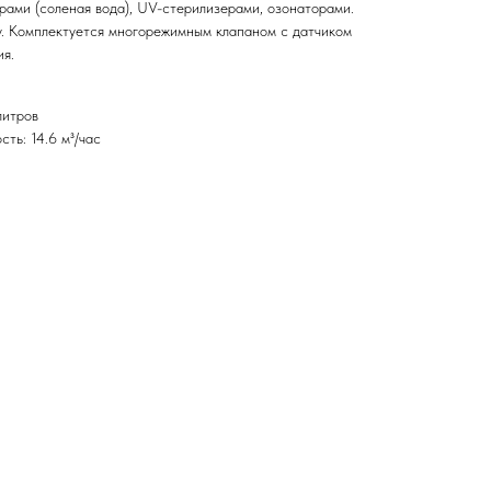
рами (соленая вода), UV-стерилизерами, озонаторами.
. Комплектуется многорежимным клапаном с датчиком
ия.
литров
ть: 14.6 м³/час