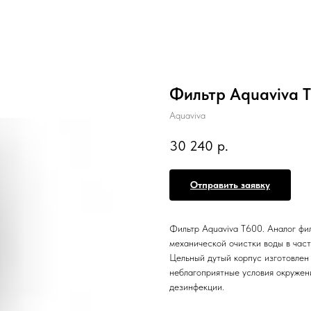
Фильтр Aquaviva T6
Aquaviva
30 240
р.
Отправить заявку
Фильтр Aquaviva T600. Аналог фил
механической очистки воды в част
Цельный дутый корпус изготовлен
неблагоприятные условия окружени
дезинфекции.