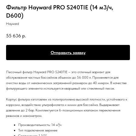
Фильтр Hayward PRO S240TIE (14 м3/ч,
D600)
Hayward
55 636
р.
Отправить заявку
Песочный фильтр Hayward PRO S240TIE – это отличный вариант для
обслуживания частных бассейнов объемом до 56 000 л. Применяется для
очистки воды от механических загрязнений размером до 40 микрон. В качестве
фильтрующего элемента используется кварцевый или стеклянный песок.
Корпус фильтра изготовлен из полипропилена высокой плотности, устойчивого к
коррозии, воздействию ультрафиолета и химии для бассейна. Выдерживает
давление до 2 бар. Комплектуется 6-позиционным клапаном переключения
режимов и манометром.
Производительность: 14 м³/ч
Тип подключения: верхнее
Соединение: 1 1/2"