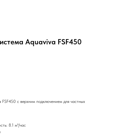
истема Aquaviva FSF450
 FSF450 с верхним подключением для частных
ть: 8.1 м³/час
м