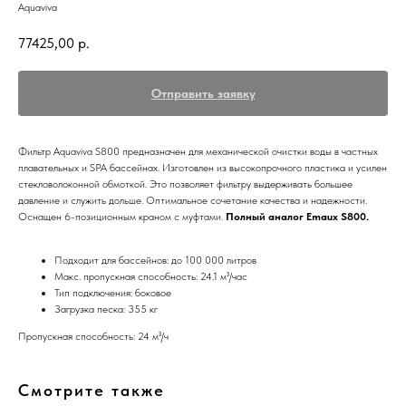
Aquaviva
77425,00
р.
Отправить заявку
Фильтр Aquaviva S800 предназначен для механической очистки воды в частных
плавательных и SPA бассейнах. Изготовлен из высокопрочного пластика и усилен
стекловолоконной обмоткой. Это позволяет фильтру выдерживать большее
давление и служить дольше. Оптимальное сочетание качества и надежности.
Оснащен 6-позиционным краном с муфтами.
Полный аналог Emaux S800.
Подходит для бассейнов: до 100 000 литров
Макс. пропускная способность: 24.1 м³/час
Тип подключения: боковое
Загрузка песка: 355 кг
Пропускная способность: 24 м³/ч
Смотрите также