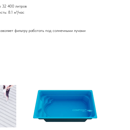
о 32 400 литров
ть: 8.1 м³/час
зволяет фильтру работать под солнечными лучами