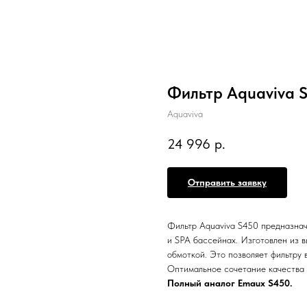
Фильтр Aquaviva S
Aquaviva
24 996
р.
Отправить заявку
Фильтр Aquaviva S450 предназнач
и SPA бассейнах. Изготовлен из 
обмоткой. Это позволяет фильтру 
Оптимальное сочетание качества
Полный аналог Emaux S450.