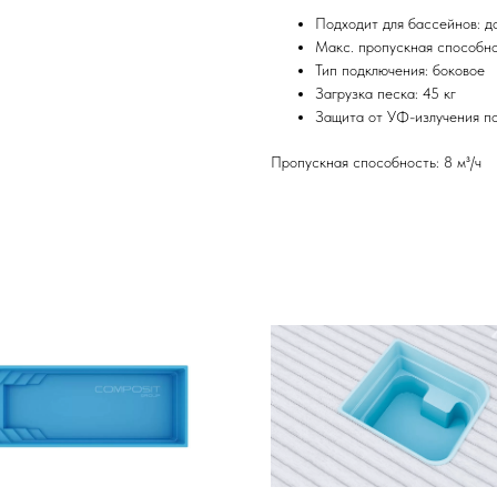
Подходит для бассейнов: д
Макс. пропускная способнос
Тип подключения: боковое
Загрузка песка: 45 кг
Защита от УФ-излучения по
Пропускная способность: 8 м³/ч