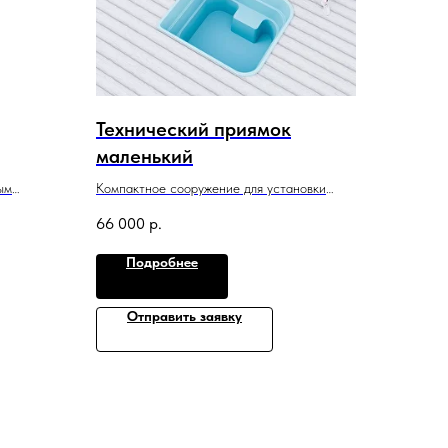
Технический приямок
маленький
ым
Компактное сооружение для установки
дом
оборудования. Помогает быстро и просто
66 000
р.
 релаксу
разместить коммуникации рядом
с бассейном.
Подробнее
1,29 м x1,2 м x 0,9 м
Отправить заявку