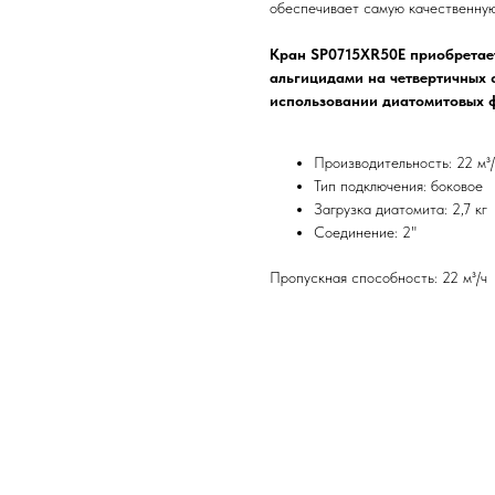
обеспечивает самую качественную
Кран SP0715XR50E приобретает
альгицидами на четвертичных
использовании диатомитовых 
Производительность: 22 м³
Тип подключения: боковое
Загрузка диатомита: 2,7 кг
Соединение: 2"
Пропускная способность: 22 м³/ч