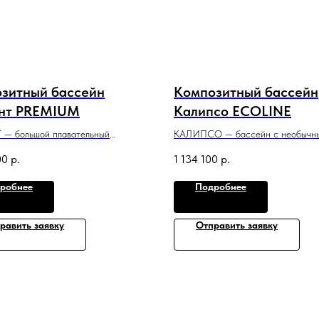
зитный бассейн
Композитный бассейн
нт PREMIUM
Калипсо ECOLINE
— большой плавательный
КАЛИПСО — бассейн с необычн
с классическим дизайном, который
дизайном, который всем своим ви
00
р.
1 134 100
р.
ю оправдывает название модели.
призывает к спокойному отдыху и
,2 м x 1,3−1,75 м
в воде.
робнее
Подробнее
8 м x 3,6 м x 1,5 м
равить заявку
Отправить заявку