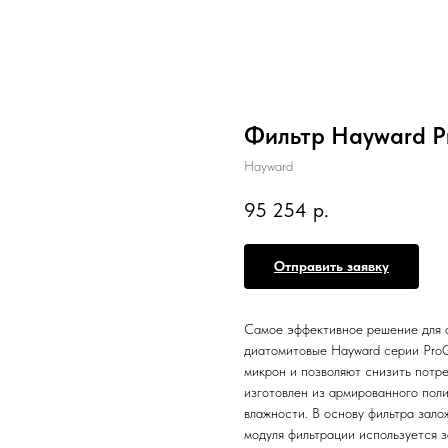
Фильтр Hayward P
Hayward
95 254
р.
Отправить заявку
Самое эффективное решение для 
диатомитовые Hayward серии ProG
микрон и позволяют снизить потр
изготовлен из армированного поли
влажности. В основу фильтра зало
модуля фильтрации используется з