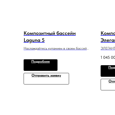
Композитный бассейн
Компо
Laguna 5
Элега
Наслаждайтесь купанием в своем бассейне
ЭЛЕГАНТ 
с удобным спуском и большой зоной для
бассейн 
1 045 0
плавания.
полность
Подробнее
5 м x 2,6 м x 1,4 м
7,2 м x 3
Под
Отправить заявку
Отп