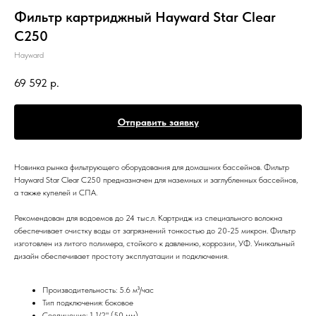
Фильтр картриджный Hayward Star Clear
C250
Hayward
69 592
р.
Отправить заявку
Новинка рынка фильтрующего оборудования для домашних бассейнов. Фильтр
Hayward Star Clear C250 предназначен для наземных и заглубленных бассейнов,
а также купелей и СПА.
Рекомендован для водоемов до 24 тыс.л. Картридж из специального волокна
обеспечивает очистку воды от загрязнений тонкостью до 20-25 микрон. Фильтр
изготовлен из литого полимера, стойкого к давлению, коррозии, УФ. Уникальный
дизайн обеспечивает простоту эксплуатации и подключения.
Производительность: 5.6 м³/час
Тип подключения: боковое
Соединение: 1 1/2" (50 мм)