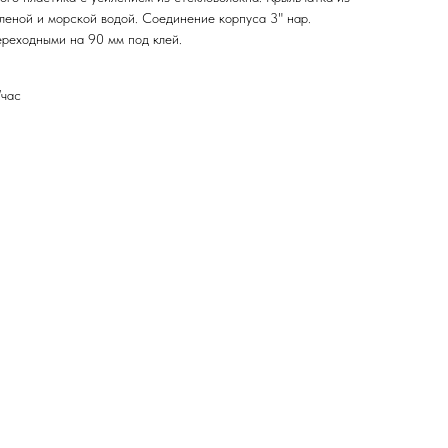
леной и морской водой. Соединение корпуса 3" нар.
ереходными на 90 мм под клей.
/час