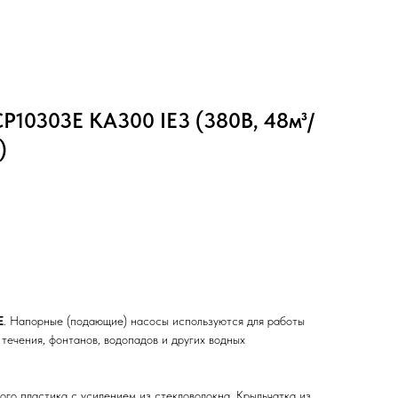
P10303E KA300 IE3 (380В, 48м³/
)
E
. Напорные (подающие) насосы используются для работы
течения, фонтанов, водопадов и других водных
го пластика с усилением из стекловолокна. Крыльчатка из