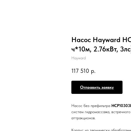
Насос Hayward HC
ч*10м, 2.76кВт, 3лс
Hayward
117 510
р.
Отправить заявку
Насос без префильтра
HCP10303
систем гидромассажа, встречного 
аттракционов.
Корпус из термически обработанно