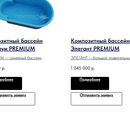
зитный бассейн
Композитный бассейн
иум PREMIUM
Элегант PREMIUM
 — семейный бассейн
ЭЛЕГАНТ — большой плавательны
чным дизайном, который идеально
бассейн с классическим дизайном
0
р.
1 045 000
р.
 для небольшого участка
полностью оправдывает название 
ния.
7,2 м x 3,2 м x 1,3−1,75 м
робнее
Подробнее
2,5 м x 1,3 м
равить заявку
Отправить заявку