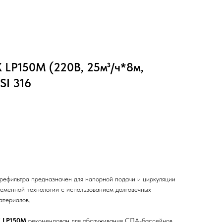
 LP150M (220В, 25м³/ч*8м,
ISI 316
рефильтра предназначен для напорной подачи и циркуляции
ременной технологии с использованием долговечных
атериалов.
 LP150M
рекомендован для обслуживания СПА-бассейнов