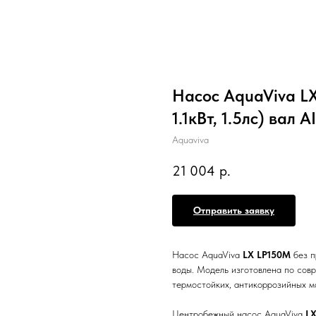
Насос AquaViva LX
1.1кВт, 1.5лс) вал A
Aquaviva
21 004
р.
Отправить заявку
Насос AquaViva
LX LP150M
без п
воды. Модель изготовлена по сов
термостойких, антикоррозийных м
Центробежный насос AquaViva
LX