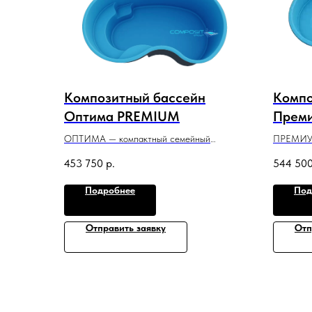
Композитный бассейн
Компо
Оптима PREMIUM
Прем
ОПТИМА — компактный семейный
ПРЕМИУМ
бассейн с необычным дизайном, который
с лакони
453 750
р.
544 50
идеально подойдет для небольшого участка
подойдет
или помещения.
и помеще
Подробнее
Под
4 м x 2,35 м x 1,5 м
5,03 м x 
Отправить заявку
Отп