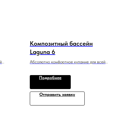
Композитный бассейн
Laguna 6
й
Абсолютно комфортное купание для всей
, который
семьи в 6-метровом бассейне.
модели.
6 м x 3 м x 1,55 м
Подробнее
Отправить заявку